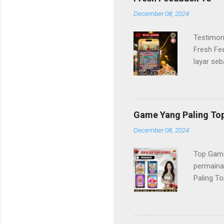
RM50. ✔️ 
December 08, 2024
selamat 
seru. Nik
Testimoni
Fresh Fe
layar seb
nikmati 
lepaskan
Game Yang Paling Top
December 08, 2024
Top Game
permainan
Paling To
Hacksaw 
Pragmati
Gaming T