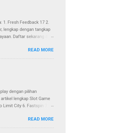
aminan Bayaran: 100%
uk lebih banyak permainan
hari ini!
a: 1. Fresh Feedback 17 2.
r, lengkap dengan tangkap
ejayaan. Daftar sekarang dan
tuah seterusnya! Jangan
READ MORE
 Feedback
play dengan pilihan
 artikel lengkap Slot Game
 Limit City 6. Fastspin 7.
raih kemenangan besar! 1.
READ MORE
Sweet Bonanza 2. Relax
olimit City Top Games