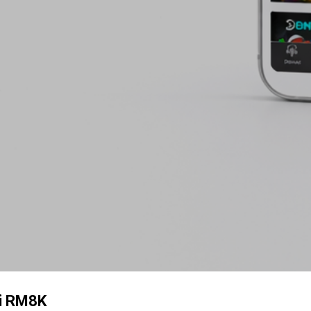
Skip to main content
ci RM8K