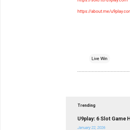
https://about.me/u9play.c
Live Win
Trending
U9play: 6 Slot Game H
January 22, 2026