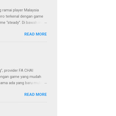
g ramai player Malaysia
nero terkenal dengan game
me “steady”. Di bawah ini
 di platform U9play
READ MORE
ah. Moo Moo Cow memang
 🎃 2) Fruity Halloween Tema
bol fun, dan sesuai untuk
ire yang lebih misteri dan
ikit. 🪙 4) Laughing Buddha
i favourite pl...
g”, provider FA CHAI
 dengan game yang mudah
 sama ada yang baru mula
ang ramai player cari di
READ MORE
k” dengan tema
luang untuk menang cantik
yang penuh warna dan
ebih banyak dan gameplay