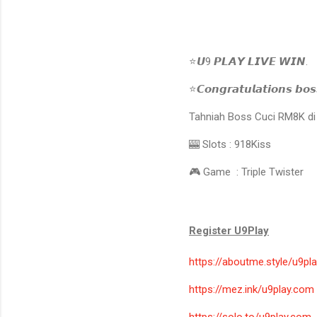
⭐️𝙐9 𝙋𝙇𝘼𝙔 𝙇𝙄𝙑𝙀 𝙒𝙄𝙉.
⭐️𝘾𝙤𝙣𝙜𝙧𝙖𝙩𝙪𝙡𝙖𝙩𝙞𝙤𝙣𝙨 𝙗𝙤
Tahniah Boss Cuci RM8K di S
🎰 Slots : 918Kiss
🎮 Game : Triple Twister
Register U9Play
https://aboutme.style/u9pl
https://mez.ink/u9play.com
https://solo.to/u9play.com