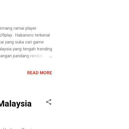
memang ramai player
U9play . Habanero terkenal
ai yang suka cari game
alaysia yang tengah trending
 jangan pandang rendah.
uai untuk main bila nak
menarik. Game ini sedap
READ MORE
 spooky”. 🧛 3) Vampire’s
untuk player yang suka slot
ling popular dalam
Malaysia