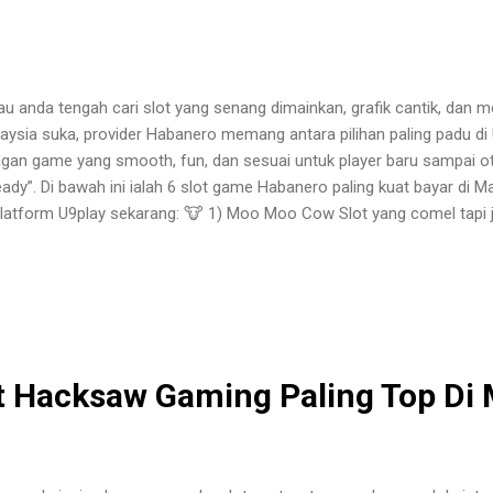
au anda tengah cari slot yang senang dimainkan, grafik cantik, dan 
aysia suka, provider Habanero memang antara pilihan paling padu di 
gan game yang smooth, fun, dan sesuai untuk player baru sampai ot
eady”. Di bawah ini ialah 6 slot game Habanero paling kuat bayar di M
platform U9play sekarang: 🐮 1) Moo Moo Cow Slot yang comel tapi
 Moo Cow memang jadi pilihan ramai sebab gameplay santai dan ses
ll. 🎃 2) Fruity Halloween Tema Halloween yang berwarna-warni dan 
n, banyak simbol fun, dan sesuai untuk player yang suka vibe “cute +
e Slot bertema vampire yang lebih misteri dan ada feel dark. Sesuai 
le cinematic dan tegang sikit. 🪙 4) Laughing Buddha Antara game pa
anero. Tema Buddha & rezeki memang jadi favourite pl...
ot Hacksaw Gaming Paling Top Di 