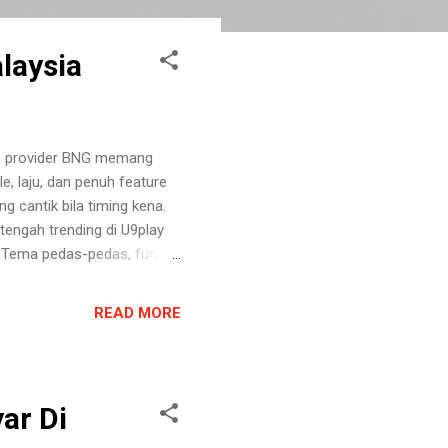
laysia
ri, provider BNG memang
e, laju, dan penuh feature
 cantik bila timing kena.
tengah trending di U9play
G! Tema pedas-pedas, fun,
ila coin masuk cantik. 🌶️
 player suka sebab vibe dia
READ MORE
illies (Hold & Win) Kalau
suk, memang boleh buat
n joker + chilli, memang ...
ar Di