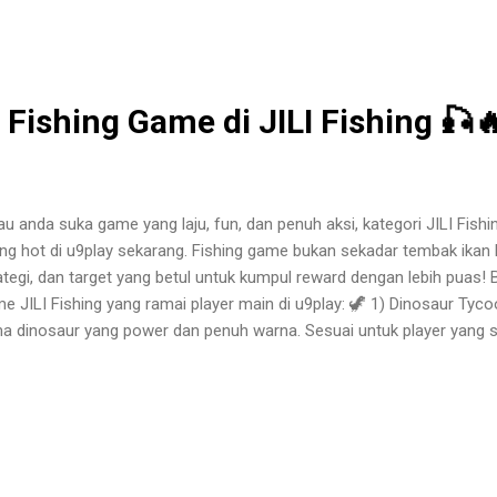
g lebih fresh dan sesuai untuk player yang suka sambung momentum
3) Darkness Slot bertema gelap dan misteri untuk player yang suka ga
 memang cantik dan suasana game buat rasa lebih intense setiap kal
t yang penuh tenaga dengan tema “...
 Fishing Game di JILI Fishing 🎣
au anda suka game yang laju, fun, dan penuh aksi, kategori JILI Fish
ing hot di u9play sekarang. Fishing game bukan sekadar tembak ikan 
ategi, dan target yang betul untuk kumpul reward dengan lebih puas! Be
e JILI Fishing yang ramai player main di u9play: 🦖 1) Dinosaur Tyc
a dinosaur yang power dan penuh warna. Sesuai untuk player yang su
ar. 🌊 2) Ocean King Jackpot Antara game paling popular dalam JILI F
 peluang jackpot yang buat ramai player tak berhenti main. 💣 3) 
letup” dengan effect tembakan yang padu. Sesuai untuk player yan
ting boss. 🐉 4) Dragon Fortune Tema naga yang menarik dengan vib
get besar, memang puas hati! 🦖 5) Dinosaur Tycoon Versi klasik yang
eplay senang faham dan sesuai untuk begin...