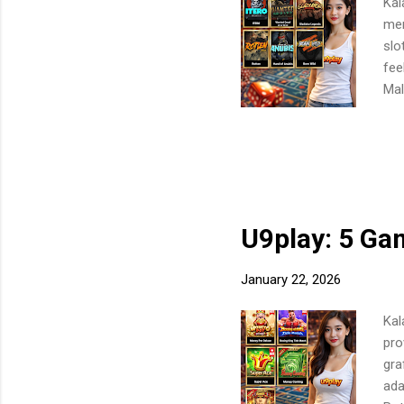
Kal
mem
slo
fee
Mal
Ses
set
pop
Gla
mem
dan
U9play: 5 Gam
January 22, 2026
Kal
pro
gra
ada