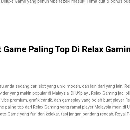
 Deluxe Game yang penuh vibe rezeki masuk! Tema duit & bonus bua
eplay dia simple tapi boleh jadi padu bila feature masuk. 🥊 2) Boxin
tema boxing yang penuh aksi dan adrenaline. Sesuai untuk player ya
a “fight mode” setiap spin. 👑 3) Super Ace Game yang nampak pr
wn/royal. Senang main, sedap spin, dan sesuai untuk player yang suka 
en. 💵 4) Money Coming Nama pun dah “Money Coming” — memang 
e ni sebab tema cash masuk dan feel dia cepat. Sesua...
ot Game Paling Top Di Relax Gami
au anda sedang cari slot yang unik, moden, dan lain dari yang lain,
vider yang makin popular di Malaysia. Di U9play , Relax Gaming jadi p
 vibe premium, grafik cantik, dan gameplay yang boleh buat player “leka
e paling top dari Relax Gaming yang ramai player Malaysia main di U
ato Game yang fun dan kelakar, tapi jangan pandang rendah. Royal 
g ramai suka sebab gameplay dia ringan dan senang bagi “feel mena
tik. 🥔 2) Royal Potato 2 Versi sambungan yang lebih padu! Royal Po