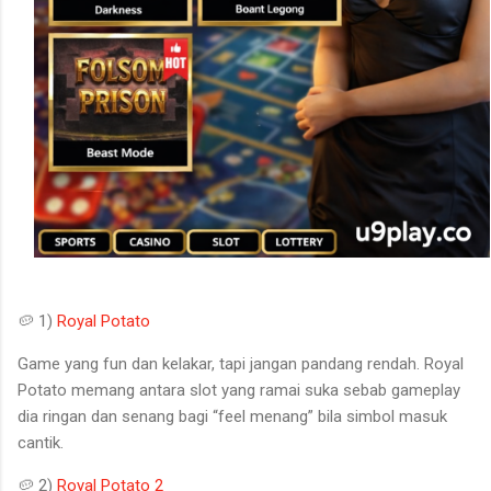
🥔 1)
Royal Potato
Game yang fun dan kelakar, tapi jangan pandang rendah. Royal
Potato memang antara slot yang ramai suka sebab gameplay
dia ringan dan senang bagi “feel menang” bila simbol masuk
cantik.
🥔 2)
Royal Potato 2