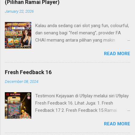
(Pilihan Ramai Player)
Malaysia yang tengah trending di platform
January 22, 2026
U9play sekarang: 🐮 1) Moo Moo Cow Slot
yang comel tapi jangan pandang rendah. Moo
Kalau anda sedang cari slot yang fun, colourful,
Moo Cow memang jadi pilihan ramai sebab
dan senang bagi “feel menang”, provider FA
gameplay santai dan sesuai untuk main bila nak
CHAI memang antara pilihan yang makin
chill. 🎃 2) Fruity Halloween Tema Halloween
popular di u9play.com. FA CHAI terkenal dengan
yang berwarna-warni dan menarik. Game ini
READ MORE
game yang mudah dimainkan, grafik menarik,
sedap spin, banyak simbol fun, dan sesuai
dan tema yang sesuai untuk semua jenis player
untuk player yang suka vibe “cute + spooky”. 🧛
— sama ada yang baru mula atau yang sudah
3) Vampire’s Fate Slot bertema vampire yang
Fresh Feedback 16
lama main slot. Untuk minggu ini, antara Top
lebih misteri dan ada feel dark. Sesuai untuk
December 08, 2024
Game FA CHAI yang ramai player cari di
player yang suka slot style cinematic dan
u9play.com adalah: 🍀 Lucky Fortunes Game ini
tegang sikit. 🪙 4) Laughing Buddha Antara
Testimoni Kejayaan di U9play melalui siri U9play
membawa vibe “rezeki masuk” dengan tema
game paling popular dalam Habanero. Tema
Fresh Feedback 16. Lihat Juga: 1. Fresh
keberuntungan. Sesuai untuk anda yang suka
Buddha & rezeki memang jadi favourite pl...
Feedback 17 2. Fresh Feedback 15 Ramai
slot simple tetapi masih ada peluang untuk
pemain di U9play telah mencatat kemenangan
menang cantik bila feature masuk. 🧧 Chinese
READ MORE
besar, lengkap dengan tangkap layar sebagai
New Year Moreways Slot bertema perayaan
bukti! Kini, giliran anda pula untuk mencuba
yang penuh warna dan sangat meriah. Dengan