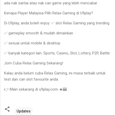
ada nak santai atau nak cari game yang lebih mencabar.
Kenapa Player Malaysia Pilih Relax Gaming di U9play?
Di U9play, anda boleh enjoy: ✅ slot Relax Gaming yang trending
✅ gameplay smooth & mudah dimainkan
✅ sesuai untuk mobile & desktop
✅ banyak kategori lain: Sports, Casino, Slot, Lottery, P2P, Battle
Jom Cuba Relax Gaming Sekarang!
Kalau anda belum cuba Relax Gaming, ini masa terbaik untuk
test dan cari slot favourite anda.
👉 Main sekarang di u9play.com 🔥🎰
Updates