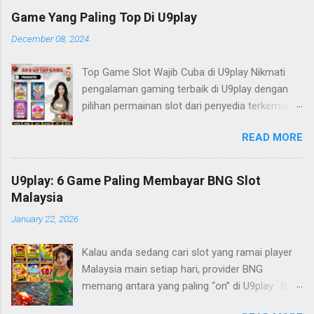
nasib dan meraih kejayaan. Daftar sekarang dan
sistem “moreways”, peluang kombinasi menang
Game Yang Paling Top Di U9play
nikmati pengalaman gaming terbaik. Siapa tahu,
jadi lebih banyak dan gameplay terasa lebih
December 08, 2024
anda mungkin pemenang bertuah seterusnya!
hidup. 👑 Queen of Inca Kalau anda suka slot
Jangan lepaskan peluang ini untuk bawa pulang
dengan tema “queen” dan adventure, game ini
Top Game Slot Wajib Cuba di U9play Nikmati
hadiah menarik. Tangkap Layar Fresh Feedback
memang wajib cuba. Grafik cantik, vibe
pengalaman gaming terbaik di U9play dengan
eksklusif, dan sesuai untuk player yang suka
pilihan permainan slot dari penyedia terkemuka:
slot premium feel. 🍭 Sugar Bang Bang 2 Game
Untuk details lebih terperinci rujuk 👉 artikel
...
READ MORE
lengkap Slot Game Paling Top di U9play 1.
Pragmatic Play 2. Jili 3. Relax Gaming 4.
Habanero 5. No Limit City 6. Fastspin 7.
U9play: 6 Game Paling Membayar BNG Slot
Hacksaw Jangan lepaskan peluang untuk
Malaysia
mencuba game slot popular ini dan raih
January 22, 2026
kemenangan besar! 1. Pragmatic Play Top
Games Gates Of Olympus Starlight Princess
Kalau anda sedang cari slot yang ramai player
Sugar Rush Sweet Bonanza 2. Relax Gaming
Malaysia main setiap hari, provider BNG
Top Games Beast Mode Royal Potato Net
memang antara yang paling “on” di U9play . BNG
Gains Plinko Darkness 3. Nolimit City Top
terkenal dengan game yang simple, laju, dan
Games Mental True Grit Tombstone Rip