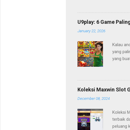
u9play.c
keberunt
bila fea
U9play: 6 Game Palin
sangat m
January 22, 2026
terasa le
memang wa
Kalau and
Sugar Ba
yang pali
yang buat
6 game BN
Chillies
aim sebab
Versi sam
Koleksi Maxwin Slot 
senang ta
December 08, 2024
pilihan t
Win) Slot
Koleksi 
terbaik d
peluang k