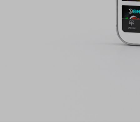
Skip to main content