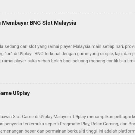
om adalah: 🍀 Lucky Fortunes Game ini membawa vibe “rezeki masu
ungan. Sesuai untuk anda yang suka slot simple tetapi masih ada pe
ture masuk. 🧧 Chinese New Year Moreways Slot bertema perayaan 
g Membayar BNG Slot Malaysia
eriah. Dengan sistem “moreways”, peluang kombinasi menang jadi l
bih hidup. 👑 Queen of Inca Kalau anda suka slot dengan tema “queen
jib cuba. Grafik cantik, vibe eksklusif, dan sesuai untuk player yan
a sedang cari slot yang ramai player Malaysia main setiap hari, pr
ng Bang 2 Game ...
ng “on” di U9play . BNG terkenal dengan game yang simple, laju, dan
 ramai player suka sebab boleh bagi peluang menang cantik bila timi
G Slot paling membayar di Malaysia yang tengah trending di U9play s
 (Hold & Win) Game paling legend dari BNG! Tema pedas-pedas, fun, 
 Hold & Win dia boleh bagi win padu bila coin masuk cantik. 🌶️ 2) Gre
bungan yang lagi menarik. Ramai player suka sebab vibe dia lebih f
Game U9play
pi “power”. 🌶️ 3) Super 3 Hot Chillies (Hold & Win) Kalau anda nak ver
erbaik. Bila feature masuk, memang boleh buat jantung berdebar! 🤡 4)
 yang ada elemen joker + chilli, memang ...
Maxwin Slot Game di U9play Malaysia. U9play menampilkan pelbagai 
ari penyedia terkemuka seperti Pragmatic Play, Relax Gaming, dan B
emenangan besar dan permainan berkualiti tinggi, ini adalah platform 