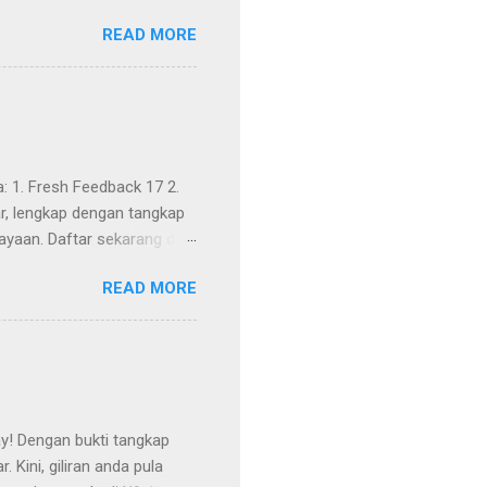
ermainan di U9play
READ MORE
gar Rush 1000 Maxwin 3.
ransaksi Sendiri: Deposit
keluarkan kemenangan dari
aminan Bayaran: 100%
uk lebih banyak permainan
hari ini!
a: 1. Fresh Feedback 17 2.
r, lengkap dengan tangkap
ejayaan. Daftar sekarang dan
tuah seterusnya! Jangan
READ MORE
 Feedback
y! Dengan bukti tangkap
Kini, giliran anda pula