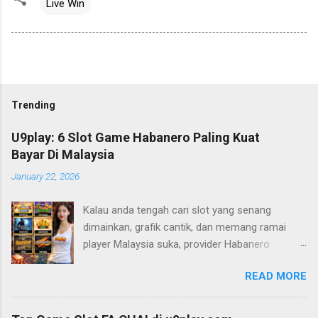
Live Win
Trending
U9play: 6 Slot Game Habanero Paling Kuat
Bayar Di Malaysia
January 22, 2026
Kalau anda tengah cari slot yang senang
dimainkan, grafik cantik, dan memang ramai
player Malaysia suka, provider Habanero
memang antara pilihan paling padu di U9play .
READ MORE
Habanero terkenal dengan game yang smooth,
fun, dan sesuai untuk player baru sampai otai
yang suka cari game “steady”. Di bawah ini ialah