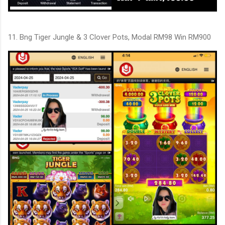
11. Bng Tiger Jungle & 3 Clover Pots, Modal RM98 Win RM900