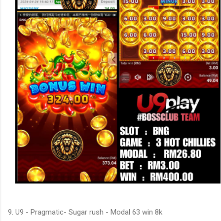
9. U9 - Pragmatic- Sugar rush - Modal 63 win 8k