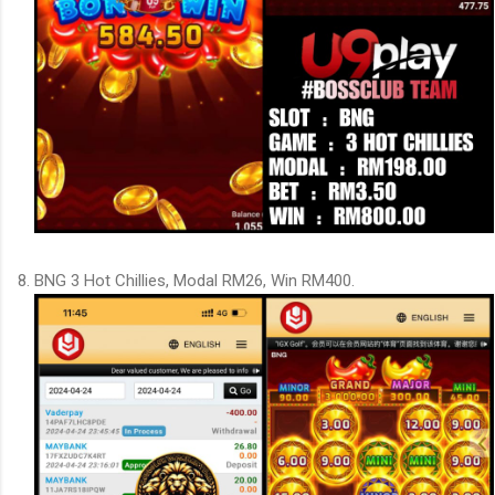
8. BNG 3 Hot Chillies, Modal RM26, Win RM400.