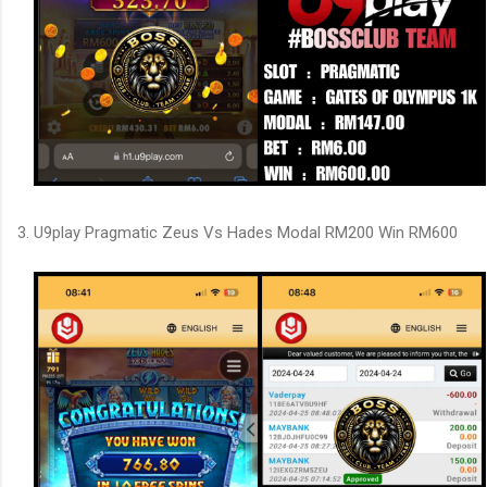
3. U9play Pragmatic Zeus Vs Hades Modal RM200 Win RM600