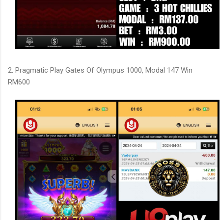
2. Pragmatic Play Gates Of Olympus 1000, Modal 147 Win
RM600